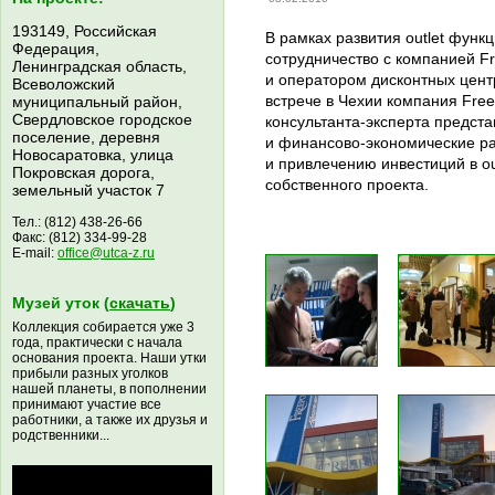
193149, Российская
В рамках развития outlet функ
Федерация,
сотрудничество с компанией F
Ленинградская область,
и оператором дисконтных цент
Всеволожский
встрече в Чехии компания Fre
муниципальный район,
Свердловское городское
консультанта-эксперта
предста
поселение, деревня
и
финансово-экономические
ра
Новосаратовка, улица
и привлечению инвестиций в ou
Покровская дорога,
собственного проекта.
земельный участок 7
Тел.: (812) 438-26-66
Факс: (812) 334-99-28
E-mail:
office@utca-z.ru
Музей уток (
скачать
)
Коллекция собирается уже 3
года, практически с начала
основания проекта. Наши утки
прибыли разных уголков
нашей планеты, в пополнении
принимают участие все
работники, а также их друзья и
родственники...