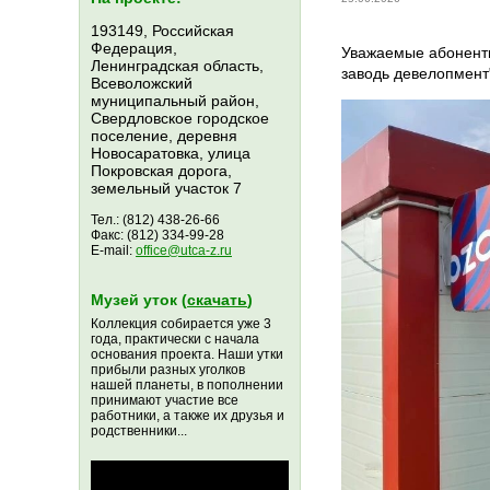
193149, Российская
Федерация,
Уважаемые абоненты
Ленинградская область,
заводь девелопмент"
Всеволожский
муниципальный район,
Свердловское городское
поселение, деревня
Новосаратовка, улица
Покровская дорога,
земельный участок 7
Тел.: (812) 438-26-66
Факс: (812) 334-99-28
E-mail:
office@utca-z.ru
Музей уток (
скачать
)
Коллекция собирается уже 3
года, практически с начала
основания проекта. Наши утки
прибыли разных уголков
нашей планеты, в пополнении
принимают участие все
работники, а также их друзья и
родственники...