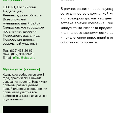
193149, Российская
В рамках развития outlet функ
Федерация,
сотрудничество с компанией F
Ленинградская область,
и оператором дисконтных цент
Всеволожский
встрече в Чехии компания Fre
муниципальный район,
Свердловское городское
консультанта-эксперта
предста
поселение, деревня
и
финансово-экономические
ра
Новосаратовка, улица
и привлечению инвестиций в ou
Покровская дорога,
собственного проекта.
земельный участок 7
Тел.: (812) 438-26-66
Факс: (812) 334-99-28
E-mail:
office@utca-z.ru
Музей уток (
скачать
)
Коллекция собирается уже 3
года, практически с начала
основания проекта. Наши утки
прибыли разных уголков
нашей планеты, в пополнении
принимают участие все
работники, а также их друзья и
родственники...